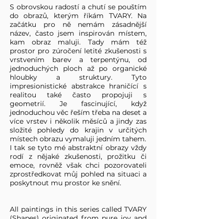
S obrovskou radostí a chutí se pouštím
do obrazů, kterým říkám TVARY. Na
začátku pro ně nemám zásadnější
název, často jsem inspirován místem,
kam obraz maluji. Tady mám též
prostor pro zúročení letité zkušenosti s
vrstvením barev a terpentýnu, od
jednoduchých ploch až po organické
hloubky a struktury. Tyto
impresionistické abstrakce hraničící s
realitou také často propojuji s
geometrií. Je fascinující, když
jednoduchou věc řeším třeba na deset a
více vrstev i několik měsíců a jindy zas
složité pohledy do krajin v určitých
místech obrazu vymaluji jedním tahem.
I tak se tyto mé abstraktní obrazy vždy
rodí z nějaké zkušenosti, prožitku či
emoce, rovněž však chci pozorovateli
zprostředkovat můj pohled na situaci a
poskytnout mu prostor ke snění.
All paintings in this series called TVARY
(Shapes) originated from pure joy and