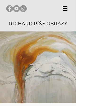
R I C H A R D P Í Š E O B R A Z Y